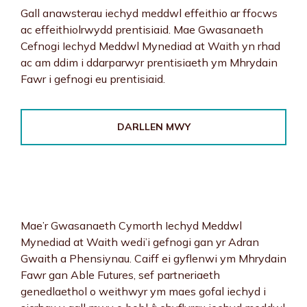
Gall anawsterau iechyd meddwl effeithio ar ffocws
ac effeithiolrwydd prentisiaid. Mae Gwasanaeth
Cefnogi Iechyd Meddwl Mynediad at Waith yn rhad
ac am ddim i ddarparwyr prentisiaeth ym Mhrydain
Fawr i gefnogi eu prentisiaid.
DARLLEN MWY
Mae’r Gwasanaeth Cymorth Iechyd Meddwl
Mynediad at Waith wedi’i gefnogi gan yr Adran
Gwaith a Phensiynau. Caiff ei gyflenwi ym Mhrydain
Fawr gan Able Futures, sef partneriaeth
genedlaethol o weithwyr ym maes gofal iechyd i