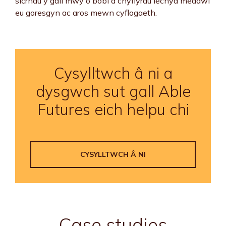
sicrhau y gall mwy o bobl â chyflyrau iechyd meddwl
eu goresgyn ac aros mewn cyflogaeth.
Cysylltwch â ni a
dysgwch sut gall Able
Futures eich helpu chi
CYSYLLTWCH Â NI
Case studies