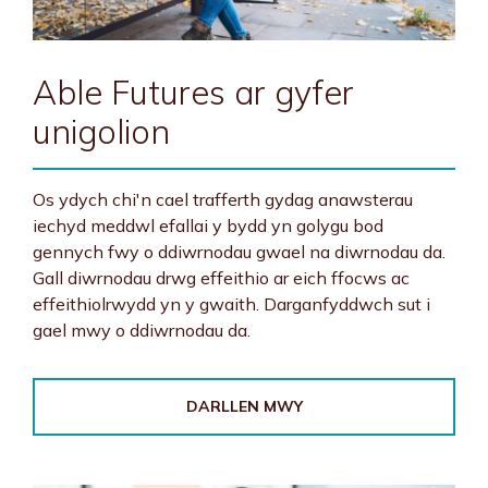
Able Futures ar gyfer
unigolion
Os ydych chi'n cael trafferth gydag anawsterau
iechyd meddwl efallai y bydd yn golygu bod
gennych fwy o ddiwrnodau gwael na diwrnodau da.
Gall diwrnodau drwg effeithio ar eich ffocws ac
effeithiolrwydd yn y gwaith. Darganfyddwch sut i
gael mwy o ddiwrnodau da.
DARLLEN MWY