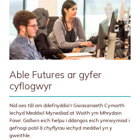
Able Futures ar gyfer
cyflogwyr
Nid oes tâl am ddefnyddio'r Gwasanaeth Cymorth
Iechyd Meddwl Mynediad at Waith ym Mhrydain
Fawr. Gallwn eich helpu i ddangos eich ymrwymiad i
gefnogi pobl â chyflyrau iechyd meddwl yn y
gweithle.