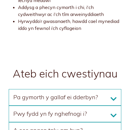
iechyd meddwl
Addysg a phecyn cymorth i chi, i'ch
cydweithwyr ac i'ch tîm arweinyddiaeth
Hyrwyddo’r gwasanaeth, hawdd cael mynediad
iddo yn fewnol i’ch cyflogeion
Ateb eich cwestiynau
Pa gymorth y gallaf ei dderbyn?
Pwy fydd yn fy nghefnogi i?