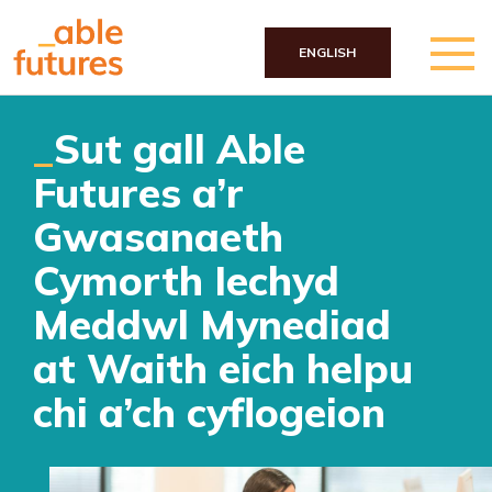
ENGLISH
Skip to main content
Sut gall Able
Futures a’r
Gwasanaeth
Cymorth Iechyd
Meddwl Mynediad
at Waith eich helpu
chi a’ch cyflogeion