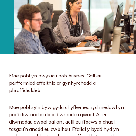
Mae pobl yn bwysig i bob busnes. Gall eu
perfformiad effeithio ar gynhyrchedd a
phroffidioldeb.
Mae pobl sy’n byw gyda chyflwr iechyd meddwl yn
profi diwrnodau da a diwrnodau gwael. Ar eu
diwrnodau gwael gallant golli eu ffocws a chael
tasgau’n anodd eu cwblhau. Efallai y bydd hyd yn