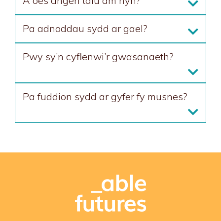
A oes angen talu am hyn?
Pa adnoddau sydd ar gael?
Pwy sy’n cyflenwi’r gwasanaeth?
Pa fuddion sydd ar gyfer fy musnes?