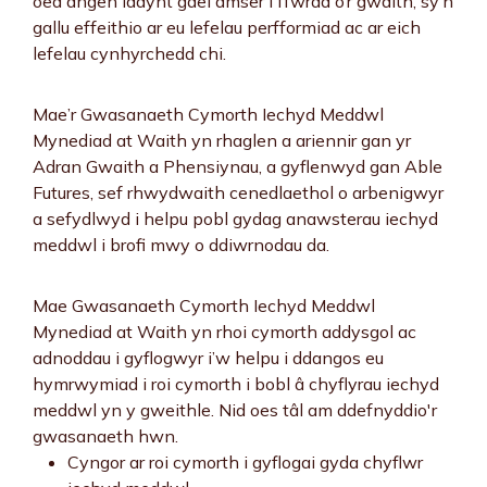
oed angen iddynt gael amser i ffwrdd o’r gwaith, sy’n
gallu effeithio ar eu lefelau perfformiad ac ar eich
lefelau cynhyrchedd chi.
Mae’r Gwasanaeth Cymorth Iechyd Meddwl
Mynediad at Waith yn rhaglen a ariennir gan yr
Adran Gwaith a Phensiynau, a gyflenwyd gan Able
Futures, sef rhwydwaith cenedlaethol o arbenigwyr
a sefydlwyd i helpu pobl gydag anawsterau iechyd
meddwl i brofi mwy o ddiwrnodau da.
Mae Gwasanaeth Cymorth Iechyd Meddwl
Mynediad at Waith yn rhoi cymorth addysgol ac
adnoddau i gyflogwyr i’w helpu i ddangos eu
hymrwymiad i roi cymorth i bobl â chyflyrau iechyd
meddwl yn y gweithle. Nid oes tâl am ddefnyddio'r
gwasanaeth hwn.
Cyngor ar roi cymorth i gyflogai gyda chyflwr