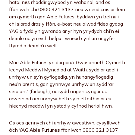
hatal nes rhoddir gwybod yn wahanol, ond os
ffoniwch chi 0800 321 3137 neu wneud cais ar-lein
am gymorth gan Able Futures, byddwn yn trefnu i
chi siarad dros y ffôn, e-bost neu alwad fideo gydag
YAG a fydd yn gwrando ar yr hyn yr ydych chi’n ei
deimlo ac yn eich helpu i wneud cynllun ar gyfer
ffyrdd o deimlo’n well.
Mae Able Futures yn darparu’r Gwasanaeth Cymorth
Iechyd Meddwl Mynediad at Waith, sydd ar gael i
unrhyw un sy’n gyflogedig, yn hunangyflogedig
neu’n brentis, gan gynnwys unrhyw un sydd ‘ar
seibiant’ (furlough), ac sydd angen cyngor ac
arweiniad am unrhyw beth sy’n effeithio ar eu
hiechyd meddwl yn ystod y cyfnod heriol hwn.
Os oes gennych chi unrhyw gwestiwn, cysylltwch
â’ch YAG
Able Futures
ffoniwch 0800 321 3137