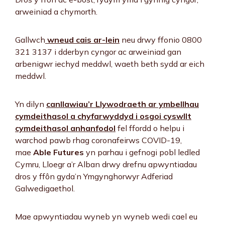
arweiniad a chymorth.
Gallwch
wneud cais ar-lein
neu drwy ffonio 0800
321 3137 i dderbyn cyngor ac arweiniad gan
arbenigwr iechyd meddwl, waeth beth sydd ar eich
meddwl.
Yn dilyn
canllawiau’r Llywodraeth ar ymbellhau
cymdeithasol a chyfarwyddyd i osgoi cyswllt
cymdeithasol anhanfodol
fel ffordd o helpu i
warchod pawb rhag coronafeirws COVID-19,
mae
Able Futures
yn parhau i gefnogi pobl ledled
Cymru, Lloegr a’r Alban drwy drefnu apwyntiadau
dros y ffôn gyda’n Ymgynghorwyr Adferiad
Galwedigaethol.
Mae apwyntiadau wyneb yn wyneb wedi cael eu