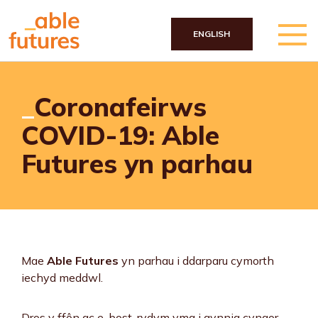
ENGLISH
Skip to main content
Coronafeirws
COVID-19: Able
Futures yn parhau
Mae
Able Futures
yn parhau i ddarparu cymorth
iechyd meddwl.
Dros y ffôn ac e-bost, rydym yma i gynnig cyngor,